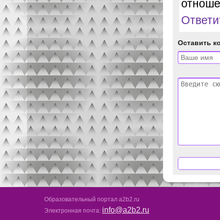
отноше
Ответи
Оставить к
Образовательный портал a2b2.ru
info@a2b2.ru
Электронная почта: